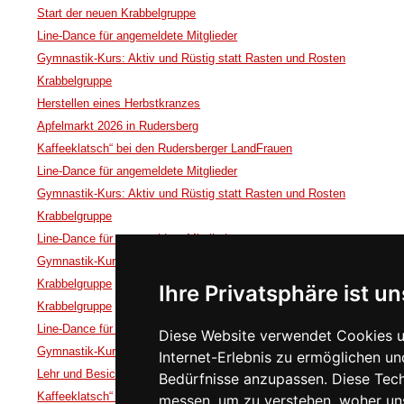
Start der neuen Krabbelgruppe
Line-Dance für angemeldete Mitglieder
Gymnastik-Kurs: Aktiv und Rüstig statt Rasten und Rosten
Krabbelgruppe
Herstellen eines Herbstkranzes
Apfelmarkt 2026 in Rudersberg
Kaffeeklatsch“ bei den Rudersberger LandFrauen
Line-Dance für angemeldete Mitglieder
Gymnastik-Kurs: Aktiv und Rüstig statt Rasten und Rosten
Krabbelgruppe
Line-Dance für angemeldete Mitglieder
Gymnastik-Kurs: Aktiv und Rüstig statt Rasten und Rosten
Krabbelgruppe
Ihre Privatsphäre ist un
Krabbelgruppe
Line-Dance für angemeldete Mitglieder
Diese Website verwendet Cookies u
Gymnastik-Kurs: Aktiv und Rüstig statt Rasten und Rosten
Internet-Erlebnis zu ermöglichen un
Lehr und Besichtigungsfahrt nach Rothenburg ob der Tauber
Bedürfnisse anzupassen. Diese Tec
Kaffeeklatsch“ bei den Rudersberger LandFrauen
messen, um zu verstehen, woher u